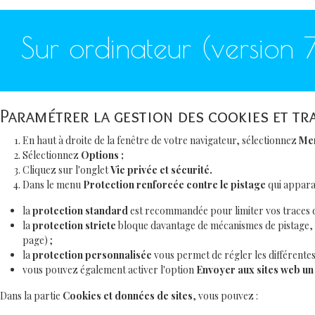
Sur ordinateur (version 7
Paramétrer la gestion des cookies et tr
En haut à droite de la fenêtre de votre navigateur, sélectionnez
Me
Sélectionnez
Options ;
Cliquez sur l'onglet
Vie privée et sécurité.
Dans le menu
Protection renforcée contre le pistage
qui apparaî
la
protection standard
est recommandée pour limiter vos traces da
la
protection stricte
bloque davantage de mécanismes de pistage, 
page) ;
la
protection personnalisée
vous permet de régler les différente
vous pouvez également activer l'option
Envoyer aux sites web un 
Dans la partie
Cookies et données de sites
, vous pouvez :