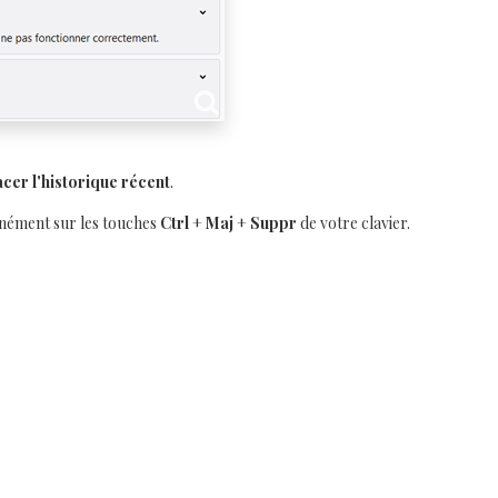
acer l'historique récent
.
anément sur les touches
Ctrl
+
Maj
+
Suppr
de votre clavier.